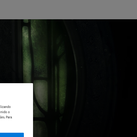
ilizando
enido o
les. Para