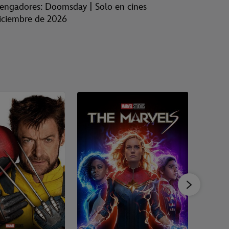
engadores: Doomsday | Solo en cines
Vengado
iciembre de 2026
de 202