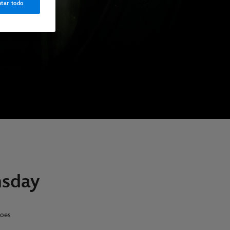
tar todo
sday
roes