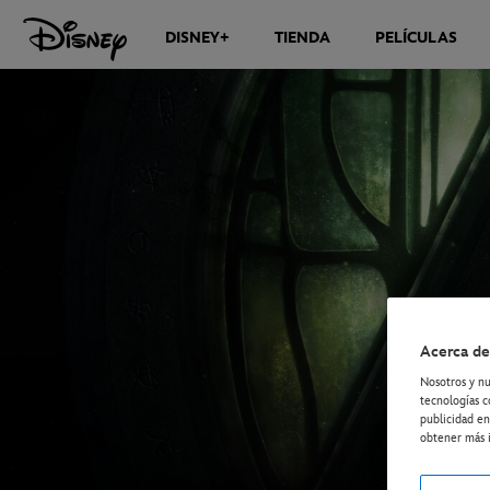
DISNEY+
TIENDA
PELÍCULAS
Acerca de
Nosotros y nu
tecnologías c
publicidad en
obtener más i