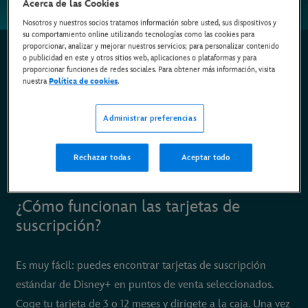
Acerca de las Cookies
Nosotros y nuestros socios tratamos información sobre usted, sus dispositivos y
su comportamiento online utilizando tecnologías como las cookies para
Más de lo que imaginas
proporcionar, analizar y mejorar nuestros servicios; para personalizar contenido
o publicidad en este y otros sitios web, aplicaciones o plataformas y para
proporcionar funciones de redes sociales. Para obtener más información, visita
nuestra
Política de cookies
.
¿Qué son las tarjetas de suscripción de Disney+? Son
tarjetas físicas o digitales que te permiten comprar un plan
Administrar preferencias
de suscripción estándar de 3 meses o 1 año a Disney+, por
32,97€ y por 109,90€ respectivamente. Sin duda una gran
Rechazar todas
Aceptar todo
idea para regalar a tu familia y amigos.
¿Cómo funcionan las tarjetas de
suscripción?
Es muy fácil: puedes encontrar tarjetas de suscripción
estándar de Disney+ en puntos de venta seleccionados.
Coge tu tarjeta de 3 o 12 meses y dirígete a la caja. Una vez