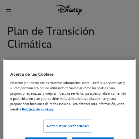
Plan de Transición
Climática
El cambio climático exige una acción coordinada de
gobiernos, empresas y la sociedad en su conjunto. A
Acerca de las Cookies
efectos de esta página web, The Walt Disney Company
Nosotros y nuestros socios tratamos información sobre usted, sus dispositivos y
su comportamiento online utilizando tecnologías como las cookies para
Iberia, S.L. (en adelante, Disney Iberia) reconoce la
proporcionar, analizar y mejorar nuestros servicios; para personalizar contenido
responsabilidad que tienen las empresas de apoyar la
o publicidad en este y otros sitios web, aplicaciones o plataformas y para
proporcionar funciones de redes sociales. Para obtener más información, visita
transición hacia una economía baja en carbono. En
nuestra
Política de cookies
.
respuesta, Disney Iberia ha publicado este plan de
transición climática para cumplir con el Real Decreto
Administrar preferencias
214/2025.