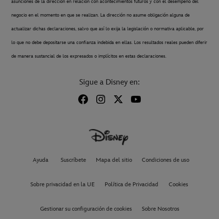
asunciones de la dirección en relación con acontecimientos futuros y con el desempeño del
negocio en el momento en que se realizan. La dirección no asume obligación alguna de
actualizar dichas declaraciones, salvo que así lo exija la legislación o normativa aplicable, por
lo que no debe depositarse una confianza indebida en ellas. Los resultados reales pueden diferir
de manera sustancial de los expresados o implícitos en estas declaraciones.
Sigue a Disney en:
Ayuda
Suscríbete
Mapa del sitio
Condiciones de uso
Sobre privacidad en la UE
Política de Privacidad
Cookies
Gestionar su configuración de cookies
Sobre Nosotros