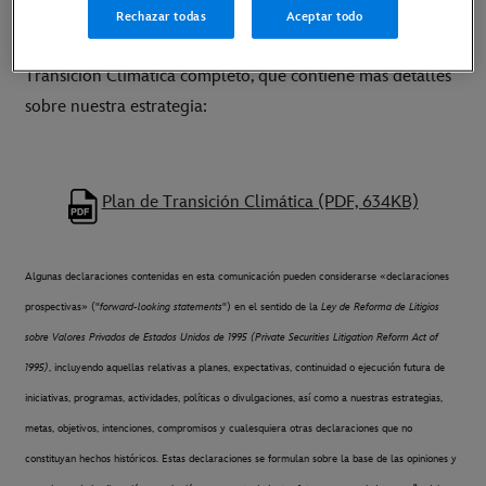
Rechazar todas
Aceptar todo
Para más información, descargue nuestro Plan de
Transición Climática completo, que contiene más detalles
sobre nuestra estrategia:
Plan de Transición Climática (PDF, 634KB)
Algunas declaraciones contenidas en esta comunicación pueden considerarse «declaraciones
prospectivas» ("
forward-looking statements
") en el sentido de la
Ley de Reforma de Litigios
sobre Valores Privados de Estados Unidos de 1995 (Private Securities Litigation Reform Act of
1995)
, incluyendo aquellas relativas a planes, expectativas, continuidad o ejecución futura de
iniciativas, programas, actividades, políticas o divulgaciones, así como a nuestras estrategias,
metas, objetivos, intenciones, compromisos y cualesquiera otras declaraciones que no
constituyan hechos históricos. Estas declaraciones se formulan sobre la base de las opiniones y