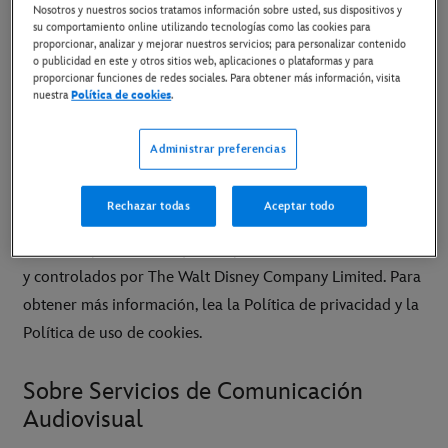
Nosotros y nuestros socios tratamos información sobre usted, sus dispositivos y
domicilio social en 3 Queen Caroline Street,
su comportamiento online utilizando tecnologías como las cookies para
proporcionar, analizar y mejorar nuestros servicios; para personalizar contenido
Hammersmith, Londres W6 9PE.
o publicidad en este y otros sitios web, aplicaciones o plataformas y para
proporcionar funciones de redes sociales. Para obtener más información, visita
nuestra
Política de cookies
.
Número de registro de la compañía: 530051
Número IVA: 539293808
Administrar preferencias
Ayuda:
support.disney.com/hc/es-es
Contacto:
help@disney.co.uk
Rechazar todas
Aceptar todo
Los datos personales aquí recopilados serán administrados
y controlados por The Walt Disney Company Limited. Para
obtener más información, lea la Política de privacidad y la
Política de uso de cookies.
Sobre Servicios de Comunicación
Audiovisual