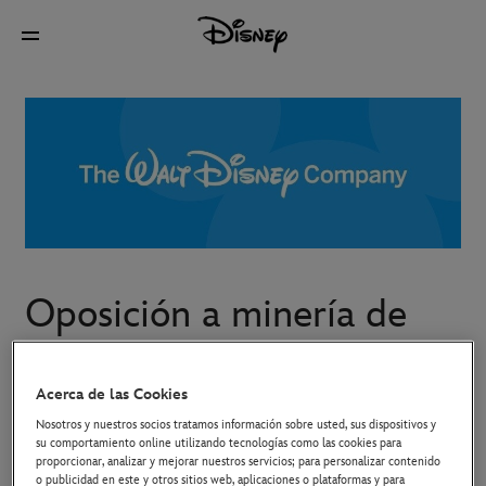
Oposición a minería de
textos y datos
Acerca de las Cookies
Nosotros y nuestros socios tratamos información sobre usted, sus dispositivos y
Los productos y contenidos Disney disponibles en nuestros
su comportamiento online utilizando tecnologías como las cookies para
sitios web y otros servicios digitales y en línea se facilitan a
proporcionar, analizar y mejorar nuestros servicios; para personalizar contenido
o publicidad en este y otros sitios web, aplicaciones o plataformas y para