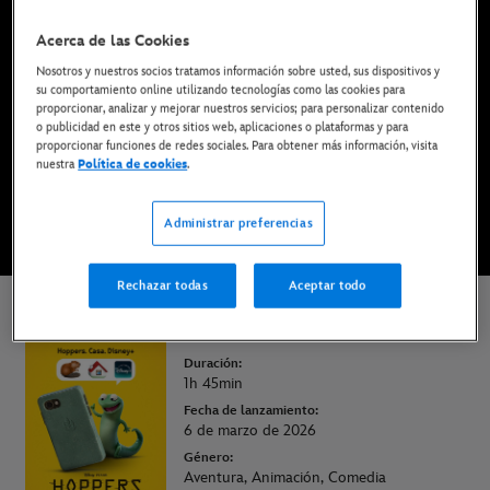
Ya disponible en Disney+*, DVD, Blu-ray y compra
Acerca de las Cookies
digital
Nosotros y nuestros socios tratamos información sobre usted, sus dispositivos y
su comportamiento online utilizando tecnologías como las cookies para
proporcionar, analizar y mejorar nuestros servicios; para personalizar contenido
DISFRÚTALA EN DISNEY+
o publicidad en este y otros sitios web, aplicaciones o plataformas y para
proporcionar funciones de redes sociales. Para obtener más información, visita
nuestra
Política de cookies
.
COMPRAR LA PELÍCULA
Administrar preferencias
* Imprescindible tener una suscripción | Planes desde solo 6,99€ al mes
Rechazar todas
Aceptar todo
Hoppers
Duración:
1h 45min
Fecha de lanzamiento:
6 de marzo de 2026
Género:
Aventura, Animación, Comedia