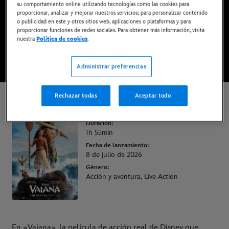
su comportamiento online utilizando tecnologías como las cookies para
proporcionar, analizar y mejorar nuestros servicios; para personalizar contenido
o publicidad en este y otros sitios web, aplicaciones o plataformas y para
COMPRAR ENTRADAS
proporcionar funciones de redes sociales. Para obtener más información, visita
nuestra
Política de cookies
.
VER TRÁILER
Administrar preferencias
Rechazar todas
Aceptar todo
Vaiana
Duración:
1h 55min
Fecha de lanzamiento:
8 de julio de 2026
Género:
Acción y aventura, Live Action
En «Vaiana», la película de acción real de Disney que