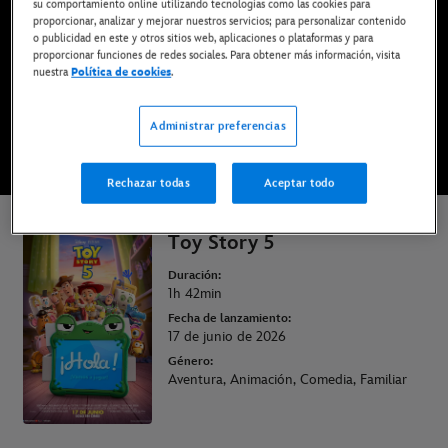
su comportamiento online utilizando tecnologías como las cookies para
Ya en cines
proporcionar, analizar y mejorar nuestros servicios; para personalizar contenido
o publicidad en este y otros sitios web, aplicaciones o plataformas y para
proporcionar funciones de redes sociales. Para obtener más información, visita
nuestra
Política de cookies
.
COMPRAR ENTRADAS
Administrar preferencias
VER TRÁILER
Rechazar todas
Aceptar todo
Toy Story 5
Duración:
1h 42min
Fecha de lanzamiento:
17 de junio de 2026
Género:
Aventura, Animación, Comedia, Familiar