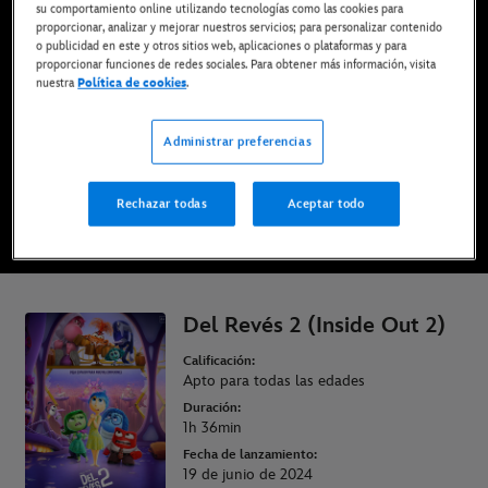
su comportamiento online utilizando tecnologías como las cookies para
Ya disponible en Disney+*, DVD, Blu-ray y compra
proporcionar, analizar y mejorar nuestros servicios; para personalizar contenido
digital
o publicidad en este y otros sitios web, aplicaciones o plataformas y para
proporcionar funciones de redes sociales. Para obtener más información, visita
nuestra
Política de cookies
.
DISFRÚTALA EN DISNEY+
Administrar preferencias
COMPRAR LA PELÍCULA
Rechazar todas
Aceptar todo
* Imprescindible tener una suscripción | Planes desde solo 6,99€ al mes
Del Revés 2 (Inside Out 2)
Calificación:
Apto para todas las edades
Duración:
1h 36min
Fecha de lanzamiento:
19 de junio de 2024