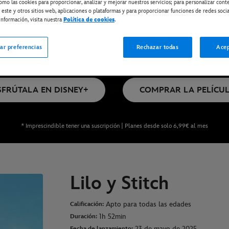
omo las cookies para proporcionar, analizar y mejorar nuestros servicios; para personalizar cont
 este y otros sitios web, aplicaciones o plataformas y para proporcionar funciones de redes socia
nformación, visita nuestra
Política de cookies
.
ar preferencias
Rechazar todas
Acep
onible en Disney+*, DVD, Blu-ray y compra
SFRÚTALA EN DISNEY+
COMPRAR LA PELÍCU
* Imprescindible tener una suscripción | Planes desde solo 6,99€ al mes
Lilo y Stitch
Apto para todas las edades
Calificación:
1h 52min
Duración:
23 de mayo de 2025
Fecha de lanzamiento: