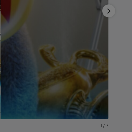
1
/
7