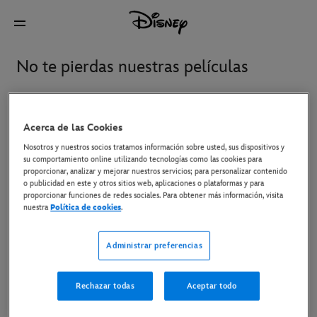
No te pierdas nuestras películas
Novedades
Disney+ y contenido para ver en casa
Acerca de las Cookies
Nosotros y nuestros socios tratamos información sobre usted, sus dispositivos y
su comportamiento online utilizando tecnologías como las cookies para
Gatto
Hechizo: Bienvenidos a
proporcionar, analizar y mejorar nuestros servicios; para personalizar contenido
o publicidad en este y otros sitios web, aplicaciones o plataformas y para
Hexe
proporcionar funciones de redes sociales. Para obtener más información, visita
nuestra
Política de cookies
.
Ice Age: en ebullición
Oasis: Don't Look Back In
Administrar preferencias
Anger
Rechazar todas
Aceptar todo
Toy Story 5
Vaiana