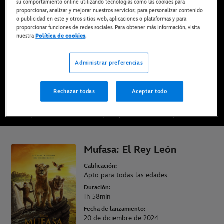
su comportamiento online utilizando tecnologías como las cookies para
Ya disponible en Disney+*, DVD, Blu-ray y compra
proporcionar, analizar y mejorar nuestros servicios; para personalizar contenido
o publicidad en este y otros sitios web, aplicaciones o plataformas y para
digital
proporcionar funciones de redes sociales. Para obtener más información, visita
nuestra
Política de cookies
.
DISFRÚTALA EN DISNEY+
Administrar preferencias
COMPRAR LA PELÍCULA
Rechazar todas
Aceptar todo
* Imprescindible tener una suscripción | Planes desde solo 6,99€ al mes
Mufasa: El Rey León
Calificación:
Apto para todas las edades
Duración:
1h 58min
Fecha de lanzamiento:
20 de diciembre de 2024