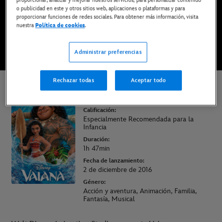
o publicidad en este y otros sitios web, aplicaciones o plataformas y para
proporcionar funciones de redes sociales. Para obtener más información, visita
nuestra
Política de cookies
.
DISFRÚTALA EN DISNEY+
Administrar preferencias
* Imprescindible tener una suscripción | Planes desde solo 6,99€ al mes
Rechazar todas
Aceptar todo
Vaiana
Calificación:
Especialmente Recomendada para la
Infancia
Duración:
1h 47min
Fecha de lanzamiento:
2 de diciembre de 2016
Género:
Acción y aventura, Animación, Familia,
Fantasía, Musical