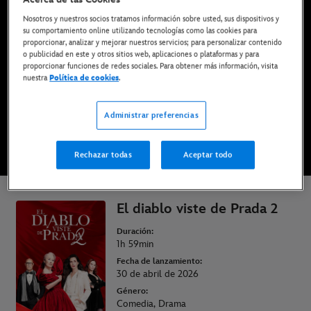
Ya disponible en Disney+*, DVD, Blu-ray y compra
Nosotros y nuestros socios tratamos información sobre usted, sus dispositivos y
digital
su comportamiento online utilizando tecnologías como las cookies para
proporcionar, analizar y mejorar nuestros servicios; para personalizar contenido
o publicidad en este y otros sitios web, aplicaciones o plataformas y para
proporcionar funciones de redes sociales. Para obtener más información, visita
DISFRÚTALA EN DISNEY+
nuestra
Política de cookies
.
Administrar preferencias
COMPRAR LA PELÍCULA
Rechazar todas
Aceptar todo
* Imprescindible tener una suscripción | Planes desde solo 6,99€ al mes
El diablo viste de Prada 2
Duración:
1h 59min
Fecha de lanzamiento:
30 de abril de 2026
Género:
Comedia, Drama