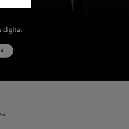
 digital
LA
ños