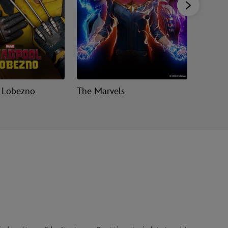
 Lobezno
The Marvels
Guardia
Volume