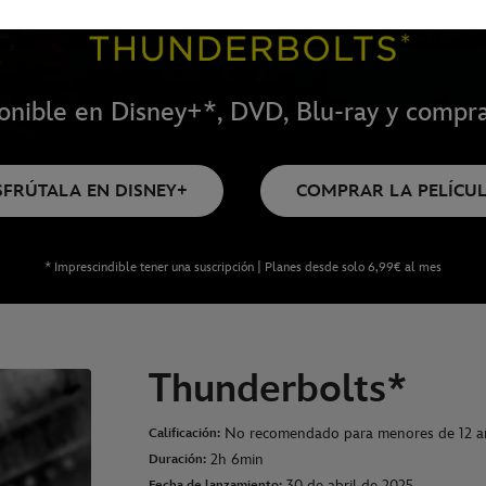
onible en Disney+*, DVD, Blu-ray y compra
SFRÚTALA EN DISNEY+
COMPRAR LA PELÍCU
* Imprescindible tener una suscripción | Planes desde solo 6,99€ al mes
Thunderbolts*
No recomendado para menores de 12 a
Calificación:
2h 6min
Duración:
30 de abril de 2025
Fecha de lanzamiento: