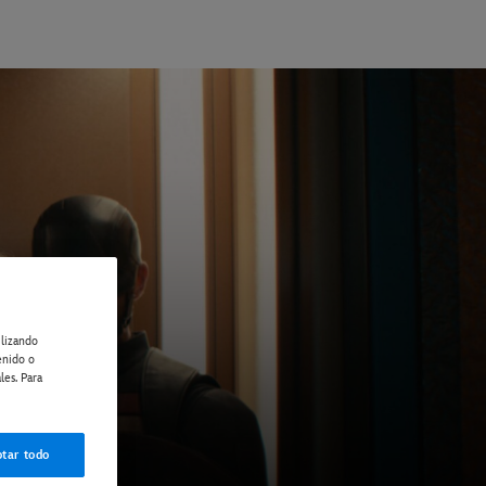
ilizando
enido o
les. Para
tar todo