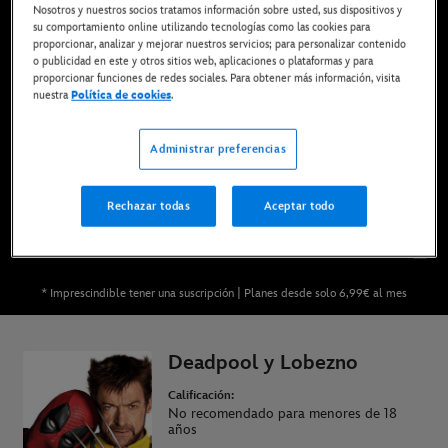
Nosotros y nuestros socios tratamos información sobre usted, sus dispositivos y
su comportamiento online utilizando tecnologías como las cookies para
proporcionar, analizar y mejorar nuestros servicios; para personalizar contenido
o publicidad en este y otros sitios web, aplicaciones o plataformas y para
proporcionar funciones de redes sociales. Para obtener más información, visita
Ya disponible en Disney+*, DVD, Blu-ray y compra
nuestra
Política de cookies
.
digital
Administrar preferencias
DISFRÚTALA EN DISNEY+
Rechazar todas
Aceptar todo
COMPRAR LA PELÍCULA
* Imprescindible tener una suscripción | Planes desde solo 6,99€ al mes
Deadpool y Lobezno
Calificación:
No recomendado para menores de 18
años