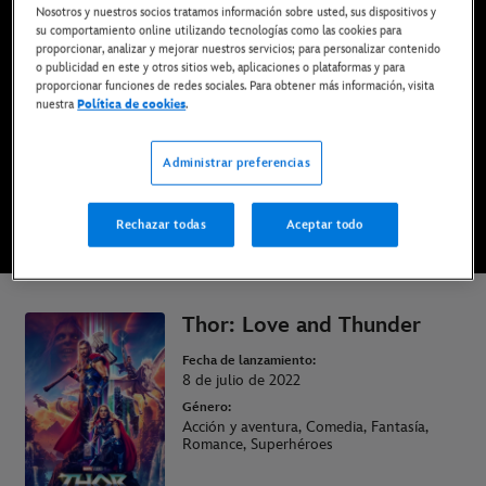
Nosotros y nuestros socios tratamos información sobre usted, sus dispositivos y
Ya disponible en Disney+*, DVD, Blu-ray y compra
su comportamiento online utilizando tecnologías como las cookies para
digital
proporcionar, analizar y mejorar nuestros servicios; para personalizar contenido
o publicidad en este y otros sitios web, aplicaciones o plataformas y para
proporcionar funciones de redes sociales. Para obtener más información, visita
nuestra
Política de cookies
.
DISFRÚTALA EN DISNEY+
Administrar preferencias
COMPRAR LA PELÍCULA
Rechazar todas
Aceptar todo
* Imprescindible tener una suscripción | Planes desde solo 6,99€ al mes
Thor: Love and Thunder
Fecha de lanzamiento:
8 de julio de 2022
Género:
Acción y aventura, Comedia, Fantasía,
Romance, Superhéroes