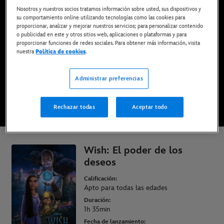
Nosotros y nuestros socios tratamos información sobre usted, sus dispositivos y
Ya disponible en Disney+*, DVD, Blu-ray y compra
su comportamiento online utilizando tecnologías como las cookies para
digital
proporcionar, analizar y mejorar nuestros servicios; para personalizar contenido
o publicidad en este y otros sitios web, aplicaciones o plataformas y para
proporcionar funciones de redes sociales. Para obtener más información, visita
DISFRÚTALA EN DISNEY+
nuestra
Política de cookies
.
Administrar preferencias
COMPRAR LA PELÍCULA
Rechazar todas
Aceptar todo
* Imprescindible tener una suscripción | Planes desde solo 6,99€ al mes
Wish: El poder de los
deseos
Calificación:
Apto para todas las edades
Duración:
1h 35min
Fecha de lanzamiento: