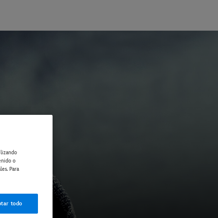
ilizando
enido o
les. Para
tar todo