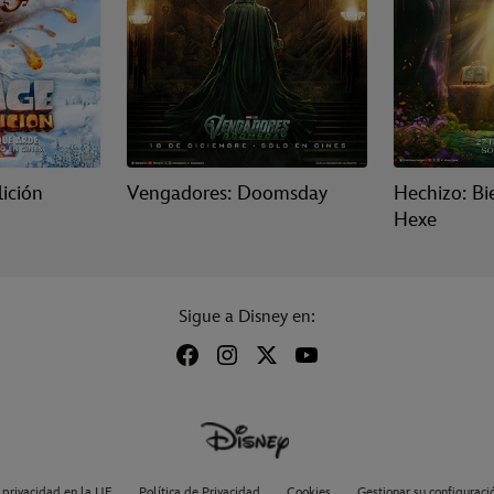
lición
Vengadores: Doomsday
Hechizo: Bi
Hexe
Sigue a Disney en:
 privacidad en la UE
Política de Privacidad
Cookies
Gestionar su configuraci