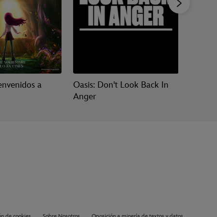
envenidos a
Oasis: Don't Look Back In
Toy Sto
Anger
ón de cookies
Sobre Nosotros
Oposición a minería de textos y datos