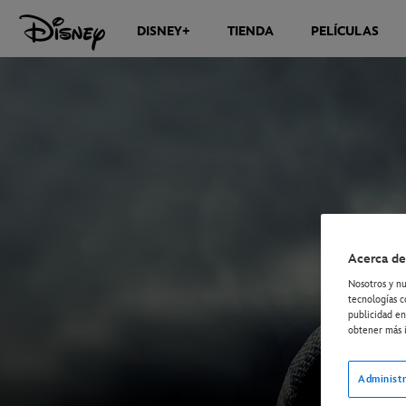
DISNEY+
TIENDA
PELÍCULAS
Acerca de
Nosotros y nu
tecnologías c
publicidad en
obtener más i
Administr