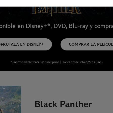
onible en Disney+*, DVD, Blu-ray y compra
SFRÚTALA EN DISNEY+
COMPRAR LA PELÍCU
* Imprescindible tener una suscripción | Planes desde solo 6,99€ al mes
Black Panther