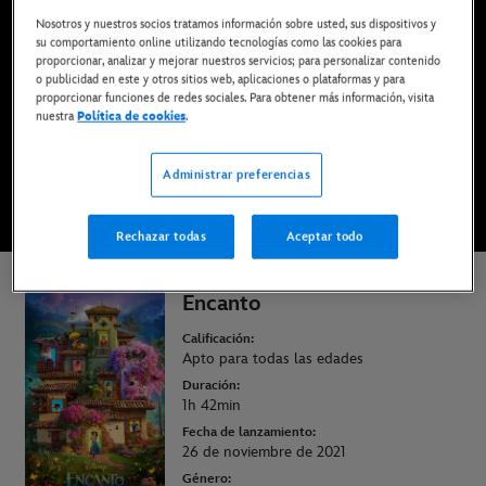
Ya disponible en Disney+*, DVD y Blu-ray
Nosotros y nuestros socios tratamos información sobre usted, sus dispositivos y
su comportamiento online utilizando tecnologías como las cookies para
proporcionar, analizar y mejorar nuestros servicios; para personalizar contenido
o publicidad en este y otros sitios web, aplicaciones o plataformas y para
DISFRÚTALA EN DISNEY+
proporcionar funciones de redes sociales. Para obtener más información, visita
nuestra
Política de cookies
.
COMPRAR LA PELÍCULA
Administrar preferencias
* Imprescindible tener una suscripción | Planes desde solo 6,99€ al mes
Rechazar todas
Aceptar todo
Encanto
Calificación:
Apto para todas las edades
Duración:
1h 42min
Fecha de lanzamiento:
26 de noviembre de 2021
Género: