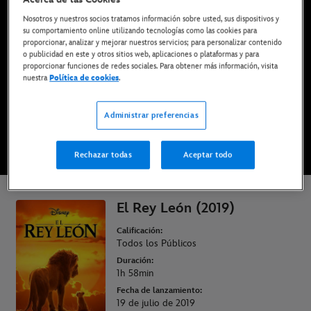
Ya disponible en Disney+*, DVD, Blu-ray y compra
Nosotros y nuestros socios tratamos información sobre usted, sus dispositivos y
digital
su comportamiento online utilizando tecnologías como las cookies para
proporcionar, analizar y mejorar nuestros servicios; para personalizar contenido
o publicidad en este y otros sitios web, aplicaciones o plataformas y para
proporcionar funciones de redes sociales. Para obtener más información, visita
DISFRÚTALA EN DISNEY+
nuestra
Política de cookies
.
COMPRAR LA PELÍCULA
Administrar preferencias
Rechazar todas
Aceptar todo
* Imprescindible tener una suscripción | Planes desde solo 6,99€ al mes
El Rey León (2019)
Calificación:
Todos los Públicos
Duración:
1h 58min
Fecha de lanzamiento:
19 de julio de 2019