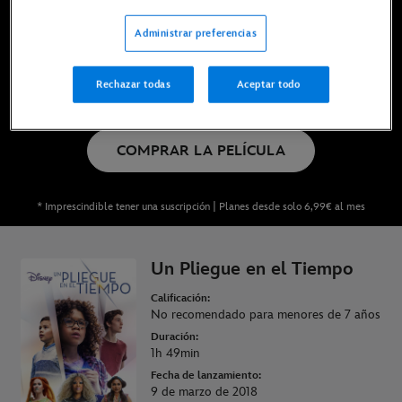
Ya disponible en Disney+*, DVD, Blu-ray y compra
Administrar preferencias
digital
Rechazar todas
Aceptar todo
DISFRÚTALA EN DISNEY+
COMPRAR LA PELÍCULA
* Imprescindible tener una suscripción | Planes desde solo 6,99€ al mes
Un Pliegue en el Tiempo
Calificación:
No recomendado para menores de 7 años
Duración:
1h 49min
Fecha de lanzamiento:
9 de marzo de 2018