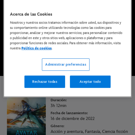
Ya disponible en Disney+*, DVD, Blu-ray y compra
digital
Acerca de las Cookies
Nosotros y nuestros socios tratamos información sobre usted, sus dispositivos y
su comportamiento online utilizando tecnologías como las cookies para
DISFRÚTALA EN DISNEY+
proporcionar, analizar y mejorar nuestros servicios; para personalizar contenido
o publicidad en este y otros sitios web, aplicaciones o plataformas y para
proporcionar funciones de redes sociales. Para obtener más información, visita
nuestra
Política de cookies
.
COMPRAR LA PELÍCULA
Administrar preferencias
* Imprescindible tener una suscripción | Planes desde solo 6,99€ al mes
Rechazar todas
Aceptar todo
Avatar: El sentido del agua
Duración:
3h 12min
Fecha de lanzamiento:
16 de diciembre de 2022
Género:
Acción y aventura, Fantasía, Ciencia ficción