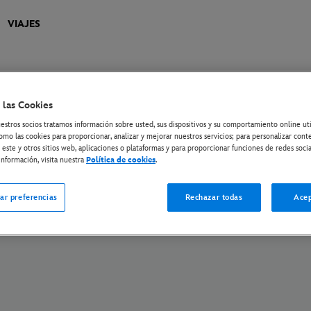
VIAJES
 las Cookies
 privacidad en la UE
Política de Privacidad
Cookies
Gestionar su configuraci
estros socios tratamos información sobre usted, sus dispositivos y su comportamiento online ut
Plan de Transición Climática
omo las cookies para proporcionar, analizar y mejorar nuestros servicios; para personalizar cont
 este y otros sitios web, aplicaciones o plataformas y para proporcionar funciones de redes socia
Disney Media Sales and Partnerships
The Walt Disney Company
nformación, visita nuestra
Política de cookies
.
© Disney y entidades relacionadas. Reservados todos los derechos.
ar preferencias
Rechazar todas
Acep