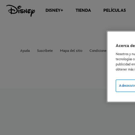
DISNEY+
TIENDA
PELÍCULAS
Acerca de
Ayuda
Suscríbete
Mapa del sitio
Condiciones de uso
Sobre
Nosotros y nu
tecnologías c
publicidad en
obtener más i
Administr