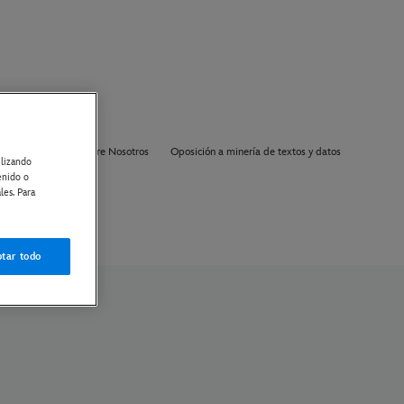
ón de cookies
Sobre Nosotros
Oposición a minería de textos y datos
ilizando
enido o
les. Para
tar todo