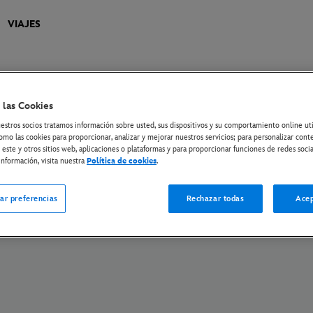
VIAJES
 las Cookies
 privacidad en la UE
Política de Privacidad
Cookies
Gestionar su configuraci
estros socios tratamos información sobre usted, sus dispositivos y su comportamiento online ut
Plan de Transición Climática
omo las cookies para proporcionar, analizar y mejorar nuestros servicios; para personalizar cont
 este y otros sitios web, aplicaciones o plataformas y para proporcionar funciones de redes socia
Disney Media Sales and Partnerships
The Walt Disney Company
nformación, visita nuestra
Política de cookies
.
© Disney y entidades relacionadas. Reservados todos los derechos.
ar preferencias
Rechazar todas
Acep