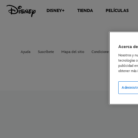
DISNEY+
TIENDA
PELÍCULAS
Acerca de
Ayuda
Suscríbete
Mapa del sitio
Condiciones de uso
Sobre
Nosotros y nu
tecnologías c
publicidad en
obtener más i
Administr