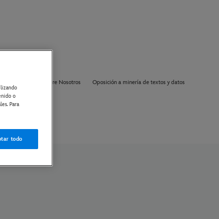
ón de cookies
Sobre Nosotros
Oposición a minería de textos y datos
ilizando
enido o
les. Para
tar todo