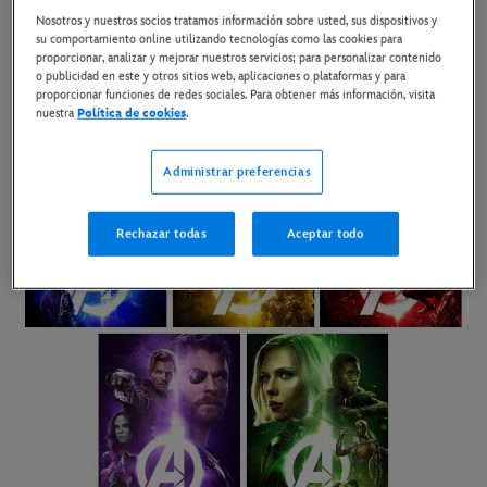
aparecen y incluso cuándo aparecen por primera vez las
Nosotros y nuestros socios tratamos información sobre usted, sus dispositivos y
su comportamiento online utilizando tecnologías como las cookies para
Gemas del Infinito y dónde se encuentran en el momento
proporcionar, analizar y mejorar nuestros servicios; para personalizar contenido
o publicidad en este y otros sitios web, aplicaciones o plataformas y para
actual...
proporcionar funciones de redes sociales. Para obtener más información, visita
nuestra
Política de cookies
.
Administrar preferencias
Rechazar todas
Aceptar todo